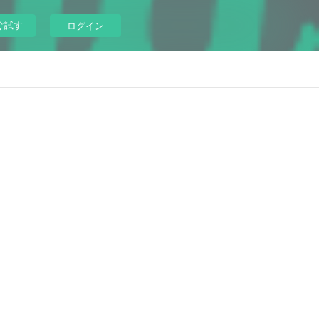
ぐ試す
ログイン