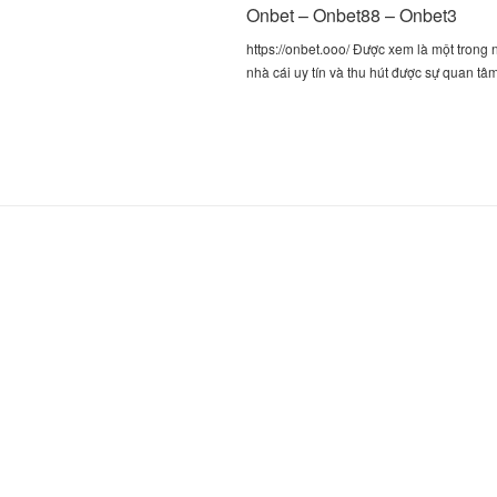
Onbet – Onbet88 – Onbet3
https://onbet.ooo/ Được xem là một trong
nhà cái uy tín và thu hút được sự quan t